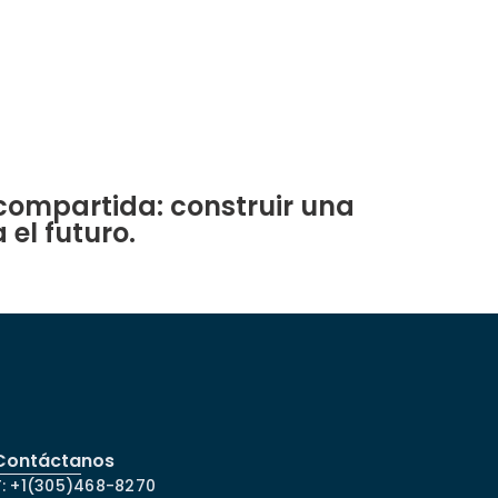
 compartida: construir una
el futuro.
Contáctanos
T: +1(305)468-8270