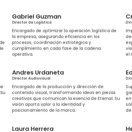
Gabriel Guzman
C
Director de Logística
Dir
Encargado de optimizar la operación logística de
Im
la empresa, asegurando eficiencia en los
de
 de
procesos, coordinación estratégica y
ex
de
cumplimiento en cada fase de la cadena
vi
operativa.
el
Andres Urdaneta
E
Director Audiovisual
Dir
ue
Encargado de la producción y dirección de
Su
 Su
contenido visual, transformando ideas en piezas
ga
creativas que comunican la esencia de Eternal. Su
en
visión aporta valor a la identidad y
só
posicionamiento de la marca.
de 
Laura Herrera
H