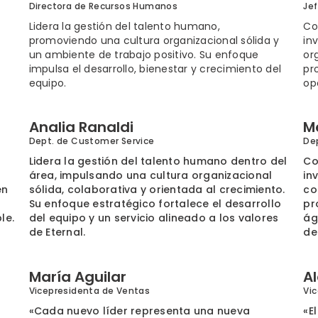
Directora de Recursos Humanos
Je
Lidera la gestión del talento humano,
Co
promoviendo una cultura organizacional sólida y
in
un ambiente de trabajo positivo. Su enfoque
or
impulsa el desarrollo, bienestar y crecimiento del
pr
equipo.
op
Analia Ranaldi
M
Dept. de Customer Service
De
Lidera la gestión del talento humano dentro del
Co
área, impulsando una cultura organizacional
in
en
sólida, colaborativa y orientada al crecimiento.
co
Su enfoque estratégico fortalece el desarrollo
pr
le.
del equipo y un servicio alineado a los valores
ág
de Eternal.
de
María Aguilar
A
Vicepresidenta de Ventas
Vi
«Cada nuevo líder representa una nueva
«E