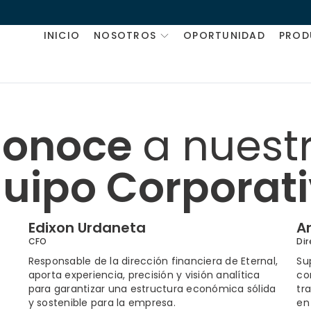
INICIO
NOSOTROS
OPORTUNIDAD
PROD
onoce
a nuest
uipo Corporat
Edixon Urdaneta
A
CFO
Dir
Responsable de la dirección financiera de Eternal,
Su
aporta experiencia, precisión y visión analítica
co
para garantizar una estructura económica sólida
tr
y sostenible para la empresa.
en